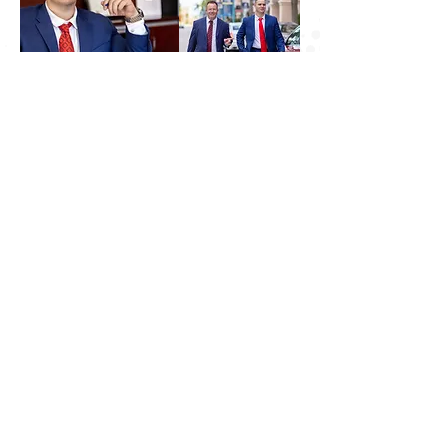
АДВОКАТЫ ПО НЕСЧАСТНЫМ
СЛУЧАЕМ И ТРАВМАМ ВО
ФЛОРИДЕ
Закон о личных травмах уникален для клиентов,
и наши адвокаты по личным травмам здесь,
чтобы бороться за справедливую компенсацию.
Страховые компании интересуют только свои
прибыли, что означает, что они будут бороться,
чтобы подорвать истинные ценности
компенсации, которую вы можете иметь право
получить. У нас есть:
Адвокаты по личным травмам;
Частные детективы;