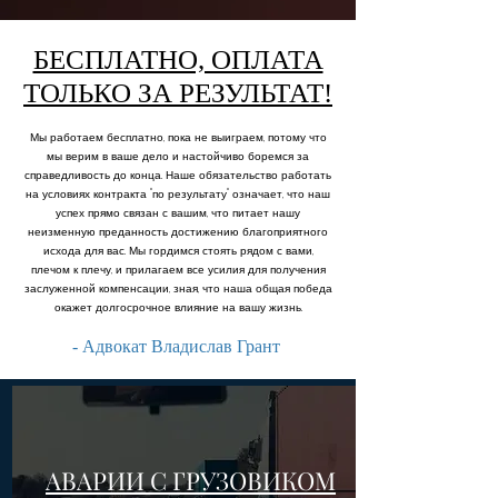
АДВОКАТ ПО ДТП В
БЕСПЛАТНО, ОПЛАТА
МАЙАМИ
ТОЛЬКО ЗА РЕЗУЛЬТАТ!
Мы работаем бесплатно, пока не выиграем, потому что
мы верим в ваше дело и настойчиво боремся за
справедливость до конца. Наше обязательство работать
на условиях контракта "по результату" означает, что наш
успех прямо связан с вашим, что питает нашу
неизменную преданность достижению благоприятного
исхода для вас. Мы гордимся стоять рядом с вами,
плечом к плечу, и прилагаем все усилия для получения
заслуженной компенсации, зная, что наша общая победа
окажет долгосрочное влияние на вашу жизнь.
- Адвокат Владислав Грант
АВАРИИ С ГРУЗОВИКОМ